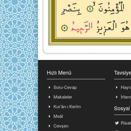
Hızlı Menü
Tavsiye
Soru-Cevap
Hayra
Makaleler
İrfan
Kur'ân-ı Kerîm
Sosyal
Meâl
Risal
Cevşen