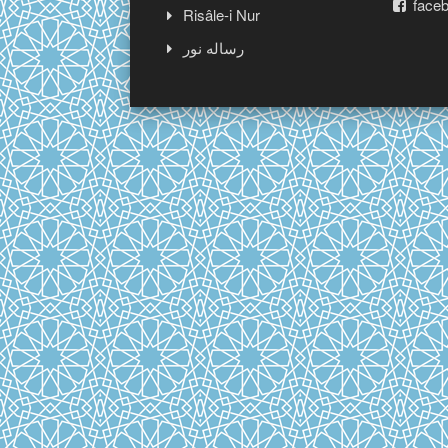
faceb
Risâle-i Nur
رساله نور