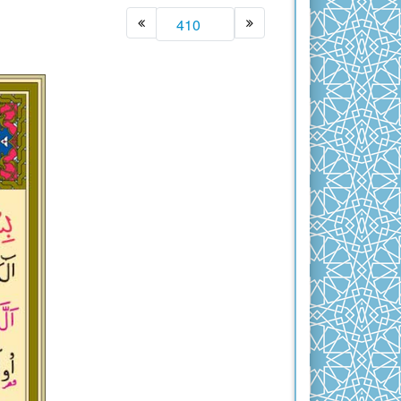
Previous
Next
BAKARA
ÂL-
İ
İMRÂN
NİSÂ
MÂİDE
EN‘ÂM
A‘RÂF
ENFÂL
TEVBE
YÛNUS
(AS)
HÛD
(AS)
YÛSUF