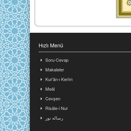
Hızlı Menü
Soru-Cevap
Makaleler
Kur'ân-ı Kerîm
Meâl
Cevşen
Risâle-i Nur
رساله نور