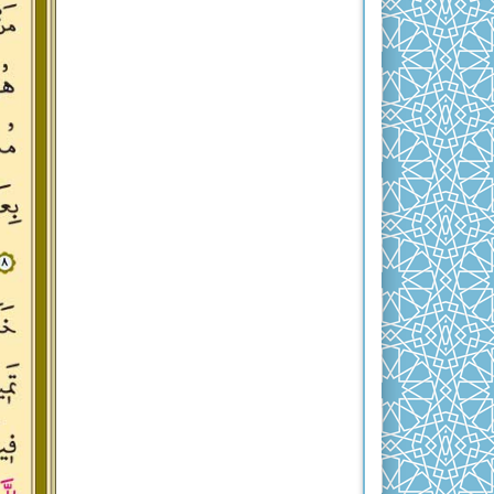
(AS)
RA‘D
İBRÂHÎM
(AS)
HİCR
NAHL
İSRÂ
KEHF
MERYEM
TÂ-
HÂ
ENBİYÂ
HACC
MÜ’MİNÛN
NÛR