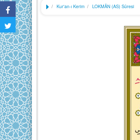
Kur'an-ı Kerim
LOKMÂN (AS) Sûresi