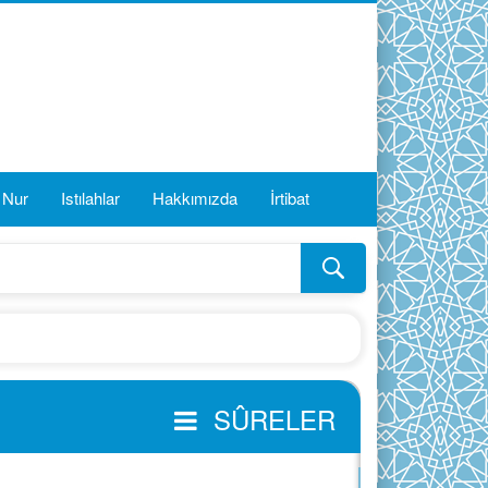
i Nur
Istılahlar
Hakkımızda
İrtibat
SÛRELER
FÂTİHA