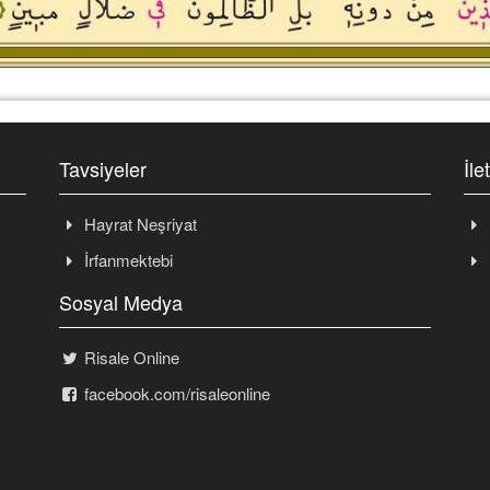
Tavsiyeler
İle
Hayrat Neşriyat
İrfanmektebi
Sosyal Medya
Risale Online
facebook.com/risaleonline