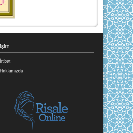
FURKĀN
ŞUARÂ
NEML
KASAS
tişim
ANKEBÛT
RÛM
İrtibat
LOKMÂN
Hakkımızda
(AS)
SECDE
AHZÂB
SEBE’
FÂTIR
YÂ-
SÎN