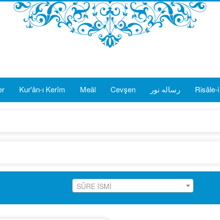
er
Kur'ân-ı Kerîm
Meâl
Cevşen
رساله نور
Risâle-
SÛRE İSMİ